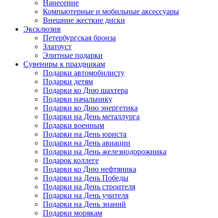
Нанесение
Компьютерные и мобильные аксессуары
Внешние жесткие диски
Эксклюзив
Петербургская бронза
Златоуст
Элитные подарки
Сувениры к праздникам
Подарки автомобилисту
Подарки детям
Подарки ко Дню шахтера
Подарки начальнику
Подарки ко Дню энергетика
Подарки на День металлурга
Подарки военным
Подарки на День юриста
Подарки на День авиации
Подарки на День железнодорожника
Подарок коллеге
Подарки ко Дню нефтяника
Подарки на День Победы
Подарки на День строителя
Подарки на День учителя
Подарки на День знаний
Подарки морякам