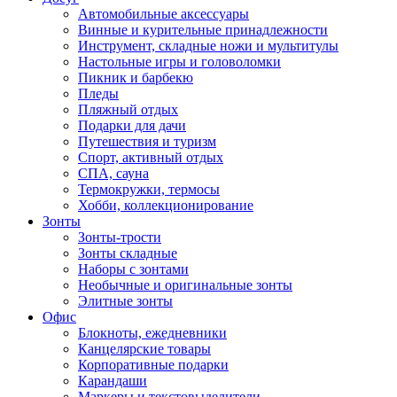
Автомобильные аксессуары
Винные и курительные принадлежности
Инструмент, складные ножи и мультитулы
Настольные игры и головоломки
Пикник и барбекю
Пледы
Пляжный отдых
Подарки для дачи
Путешествия и туризм
Спорт, активный отдых
СПА, сауна
Термокружки, термосы
Хобби, коллекционирование
Зонты
Зонты-трости
Зонты складные
Наборы с зонтами
Необычные и оригинальные зонты
Элитные зонты
Офис
Блокноты, ежедневники
Канцелярские товары
Корпоративные подарки
Карандаши
Маркеры и текстовыделители