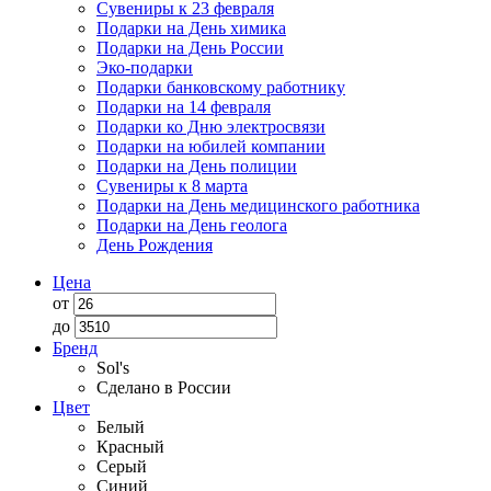
Сувениры к 23 февраля
Подарки на День химика
Подарки на День России
Эко-подарки
Подарки банковскому работнику
Подарки на 14 февраля
Подарки ко Дню электросвязи
Подарки на юбилей компании
Подарки на День полиции
Сувениры к 8 марта
Подарки на День медицинского работника
Подарки на День геолога
День Рождения
Цена
от
до
Бренд
Sol's
Сделано в России
Цвет
Белый
Красный
Серый
Синий