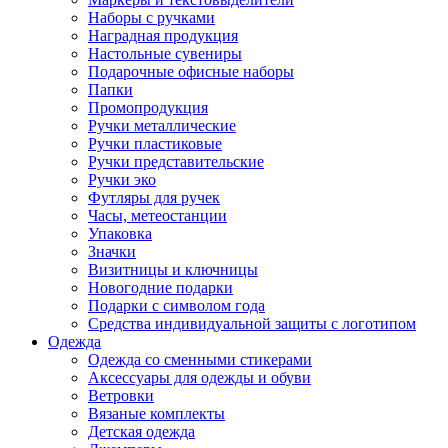
Наборы с ручками
Наградная продукция
Настольные сувениры
Подарочные офисные наборы
Папки
Промопродукция
Ручки металлические
Ручки пластиковые
Ручки представительские
Ручки эко
Футляры для ручек
Часы, метеостанции
Упаковка
Значки
Визитницы и ключницы
Новогодние подарки
Подарки с символом года
Средства индивидуальной защиты с логотипом
Одежда
Одежда со сменными стикерами
Аксессуары для одежды и обуви
Ветровки
Вязаные комплекты
Детская одежда