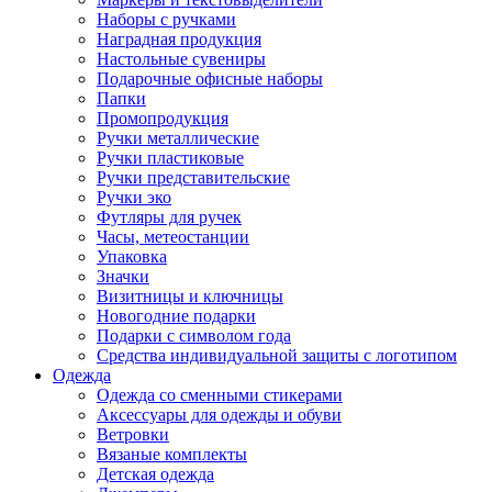
Наборы с ручками
Наградная продукция
Настольные сувениры
Подарочные офисные наборы
Папки
Промопродукция
Ручки металлические
Ручки пластиковые
Ручки представительские
Ручки эко
Футляры для ручек
Часы, метеостанции
Упаковка
Значки
Визитницы и ключницы
Новогодние подарки
Подарки с символом года
Средства индивидуальной защиты с логотипом
Одежда
Одежда со сменными стикерами
Аксессуары для одежды и обуви
Ветровки
Вязаные комплекты
Детская одежда