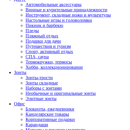
Автомобильные аксессуары
Винные и курительные принадлежности
Инструмент, складные ножи и мультитулы
Настольные игры и головоломки
Пикник и барбекю
Пледы
Пляжный отдых
Подарки для дачи
Путешествия и туризм
Спорт, активный отдых
СПА, сауна
Термокружки, термосы
Хобби, коллекционирование
Зонты
Зонты-трости
Зонты складные
Наборы с зонтами
Необычные и оригинальные зонты
Элитные зонты
Офис
Блокноты, ежедневники
Канцелярские товары
Корпоративные подарки
Карандаши
Маркеры и текстовыделители