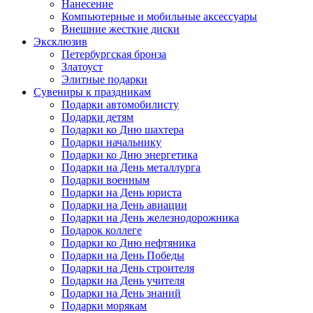
Нанесение
Компьютерные и мобильные аксессуары
Внешние жесткие диски
Эксклюзив
Петербургская бронза
Златоуст
Элитные подарки
Сувениры к праздникам
Подарки автомобилисту
Подарки детям
Подарки ко Дню шахтера
Подарки начальнику
Подарки ко Дню энергетика
Подарки на День металлурга
Подарки военным
Подарки на День юриста
Подарки на День авиации
Подарки на День железнодорожника
Подарок коллеге
Подарки ко Дню нефтяника
Подарки на День Победы
Подарки на День строителя
Подарки на День учителя
Подарки на День знаний
Подарки морякам