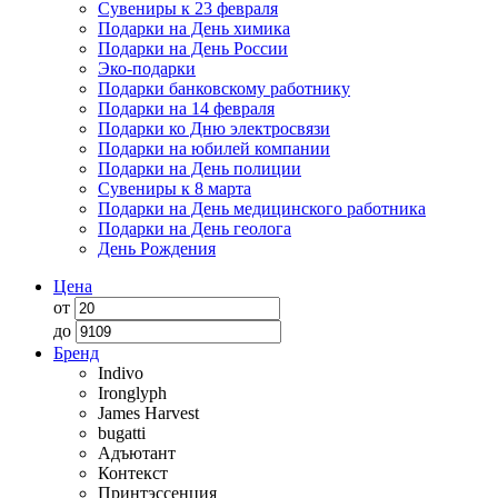
Сувениры к 23 февраля
Подарки на День химика
Подарки на День России
Эко-подарки
Подарки банковскому работнику
Подарки на 14 февраля
Подарки ко Дню электросвязи
Подарки на юбилей компании
Подарки на День полиции
Сувениры к 8 марта
Подарки на День медицинского работника
Подарки на День геолога
День Рождения
Цена
от
до
Бренд
Indivo
Ironglyph
James Harvest
bugatti
Адъютант
Контекст
Принтэссенция