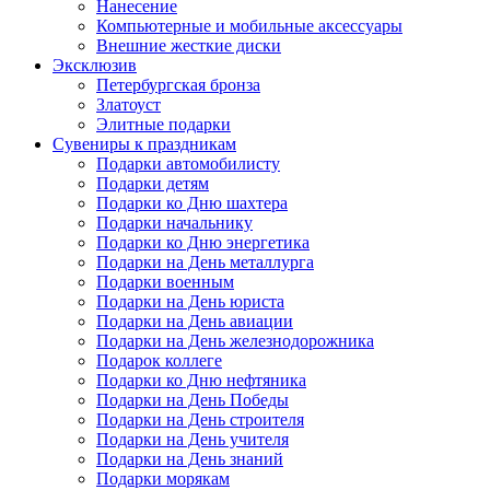
Нанесение
Компьютерные и мобильные аксессуары
Внешние жесткие диски
Эксклюзив
Петербургская бронза
Златоуст
Элитные подарки
Сувениры к праздникам
Подарки автомобилисту
Подарки детям
Подарки ко Дню шахтера
Подарки начальнику
Подарки ко Дню энергетика
Подарки на День металлурга
Подарки военным
Подарки на День юриста
Подарки на День авиации
Подарки на День железнодорожника
Подарок коллеге
Подарки ко Дню нефтяника
Подарки на День Победы
Подарки на День строителя
Подарки на День учителя
Подарки на День знаний
Подарки морякам