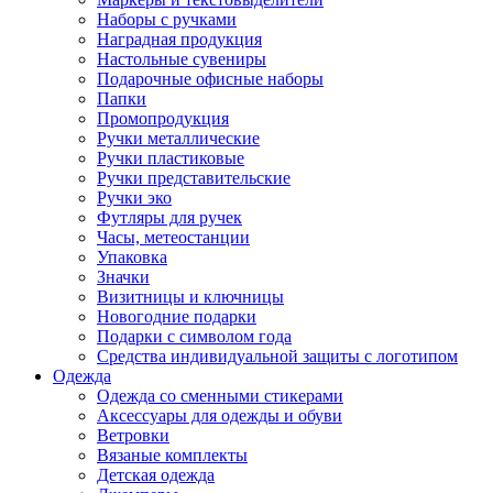
Наборы с ручками
Наградная продукция
Настольные сувениры
Подарочные офисные наборы
Папки
Промопродукция
Ручки металлические
Ручки пластиковые
Ручки представительские
Ручки эко
Футляры для ручек
Часы, метеостанции
Упаковка
Значки
Визитницы и ключницы
Новогодние подарки
Подарки с символом года
Средства индивидуальной защиты с логотипом
Одежда
Одежда со сменными стикерами
Аксессуары для одежды и обуви
Ветровки
Вязаные комплекты
Детская одежда