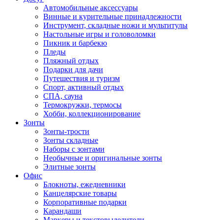
Автомобильные аксессуары
Винные и курительные принадлежности
Инструмент, складные ножи и мультитулы
Настольные игры и головоломки
Пикник и барбекю
Пледы
Пляжный отдых
Подарки для дачи
Путешествия и туризм
Спорт, активный отдых
СПА, сауна
Термокружки, термосы
Хобби, коллекционирование
Зонты
Зонты-трости
Зонты складные
Наборы с зонтами
Необычные и оригинальные зонты
Элитные зонты
Офис
Блокноты, ежедневники
Канцелярские товары
Корпоративные подарки
Карандаши
Маркеры и текстовыделители