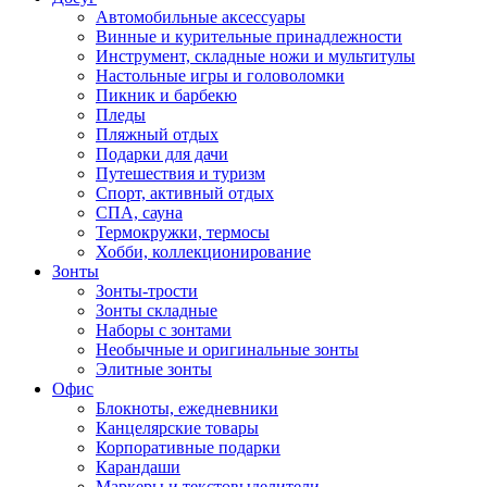
Автомобильные аксессуары
Винные и курительные принадлежности
Инструмент, складные ножи и мультитулы
Настольные игры и головоломки
Пикник и барбекю
Пледы
Пляжный отдых
Подарки для дачи
Путешествия и туризм
Спорт, активный отдых
СПА, сауна
Термокружки, термосы
Хобби, коллекционирование
Зонты
Зонты-трости
Зонты складные
Наборы с зонтами
Необычные и оригинальные зонты
Элитные зонты
Офис
Блокноты, ежедневники
Канцелярские товары
Корпоративные подарки
Карандаши
Маркеры и текстовыделители