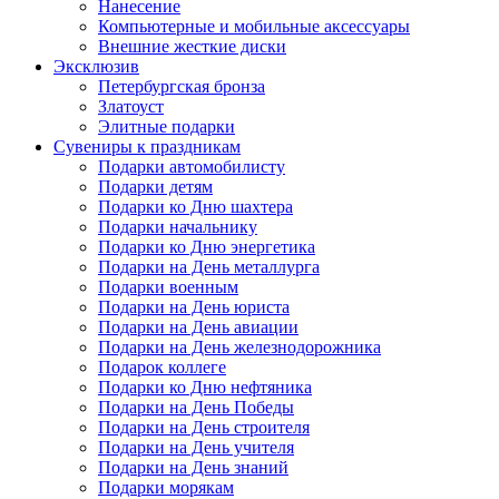
Нанесение
Компьютерные и мобильные аксессуары
Внешние жесткие диски
Эксклюзив
Петербургская бронза
Златоуст
Элитные подарки
Сувениры к праздникам
Подарки автомобилисту
Подарки детям
Подарки ко Дню шахтера
Подарки начальнику
Подарки ко Дню энергетика
Подарки на День металлурга
Подарки военным
Подарки на День юриста
Подарки на День авиации
Подарки на День железнодорожника
Подарок коллеге
Подарки ко Дню нефтяника
Подарки на День Победы
Подарки на День строителя
Подарки на День учителя
Подарки на День знаний
Подарки морякам