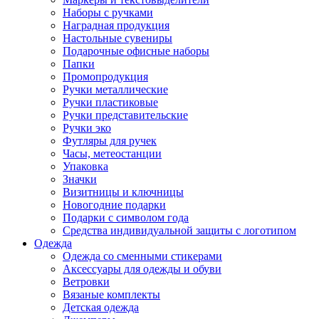
Наборы с ручками
Наградная продукция
Настольные сувениры
Подарочные офисные наборы
Папки
Промопродукция
Ручки металлические
Ручки пластиковые
Ручки представительские
Ручки эко
Футляры для ручек
Часы, метеостанции
Упаковка
Значки
Визитницы и ключницы
Новогодние подарки
Подарки с символом года
Средства индивидуальной защиты с логотипом
Одежда
Одежда со сменными стикерами
Аксессуары для одежды и обуви
Ветровки
Вязаные комплекты
Детская одежда