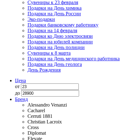
Сувениры к 23 февраля
Подарки на День химика
Подарки на День России
Эко-подарки
Подарки банковскому работнику
Подарки на 14 февраля
Подарки ко Дню электросвязи
Подарки на юбилей компании
Подарки на День полиции
Сувениры к 8 марта
Подарки на День медицинского работника
Подарки на День геолога
День Рождения
Цена
от
до
Бренд
Alessandro Venanzi
Cacharel
Cerruti 1881
Christian Lacroix
Cross
Diplomat
Elevate