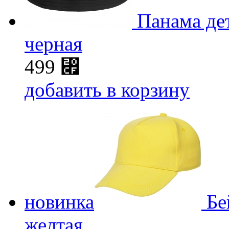
Панама дет
черная
499
⃏
добавить в корзину
новинка
Бе
желтая