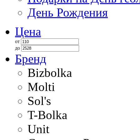
День Рождения
Цена
от
до
Бренд
Bizbolka
Molti
Sol's
T-Bolka
Unit