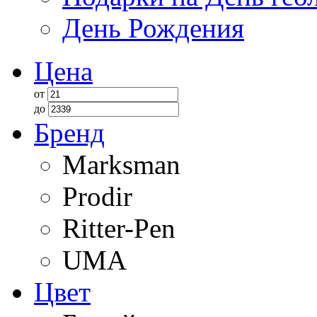
День Рождения
Цена
от
до
Бренд
Marksman
Prodir
Ritter-Pen
UMA
Цвет