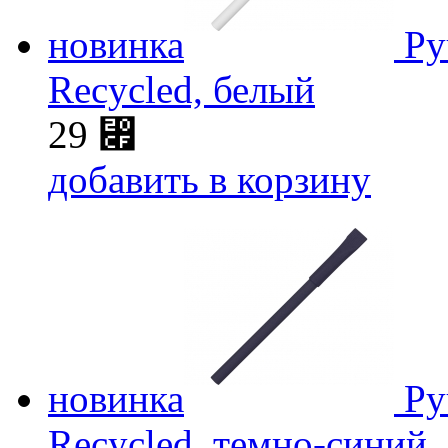
новинка
Ру
Recycled, белый
29
⃏
добавить в корзину
новинка
Ру
Recycled, темно-синий