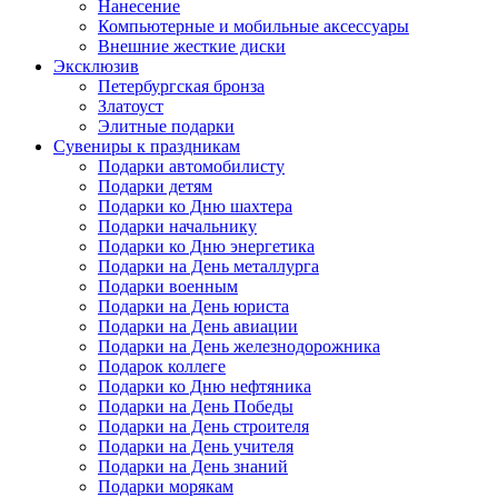
Нанесение
Компьютерные и мобильные аксессуары
Внешние жесткие диски
Эксклюзив
Петербургская бронза
Златоуст
Элитные подарки
Сувениры к праздникам
Подарки автомобилисту
Подарки детям
Подарки ко Дню шахтера
Подарки начальнику
Подарки ко Дню энергетика
Подарки на День металлурга
Подарки военным
Подарки на День юриста
Подарки на День авиации
Подарки на День железнодорожника
Подарок коллеге
Подарки ко Дню нефтяника
Подарки на День Победы
Подарки на День строителя
Подарки на День учителя
Подарки на День знаний
Подарки морякам