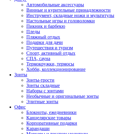
Автомобильные аксессуары
Винные и курительные принадлежности
Инструмент, складные ножи и мультитулы
Настольные игры и головоломки
Пикник и барбекю
Пледы
Пляжный отдых
Подарки для дачи
Путешествия и туризм
Спорт, активный отдых
СПА, сауна
Термокружки, термосы
Хобби, коллекционирование
Зонты
Зонты-трости
Зонты складные
Наборы с зонтами
Необычные и оригинальные зонты
Элитные зонты
Офис
Блокноты, ежедневники
Канцелярские товары
Корпоративные подарки
Карандаши
Маркеры и текстовыделители