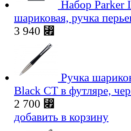
Набор Parker 
шариковая, ручка перье
3 940
⃏
Ручка шариков
Black CT в футляре, ч
2 700
⃏
добавить в корзину