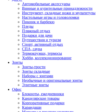
Автомобильные аксессуары
Винные и курительные принадлежности
Инструмент, складные ножи и мультитулы
Настольные игры и головоломки
Пикник и барбекю
Пледы
Пляжный отдых
Подарки для дачи
Путешествия и туризм
Спорт, активный отдых
СПА, сауна
Термокружки, термосы
Хобби, коллекционирование
Зонты
Зонты-трости
Зонты складные
Наборы с зонтами
Необычные и оригинальные зонты
Элитные зонты
Офис
Блокноты, ежедневники
Канцелярские товары
Корпоративные подарки
Карандаши
Маркеры и текстовыделители