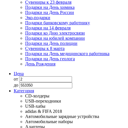
Сувениры к 23 февраля
Подарки на День химика
Подарки на День России
Эко-подарки
Подарки банковскому работнику
Подарки на 14 февраля
Подарки ко Дню электросвязи
Подарки на юбилей компании
Подарки на День полиции
Сувениры к 8 марта
Подарки на День медицинского работника
Подарки на День геолога
День Рождения
Цена
от
до
Категория
CD-холдеры
USB-переходники
USB-хабы
adidas & FIFA 2018
Автомобильные зарядные устройства
Автомобильные наборы
Адаптеры