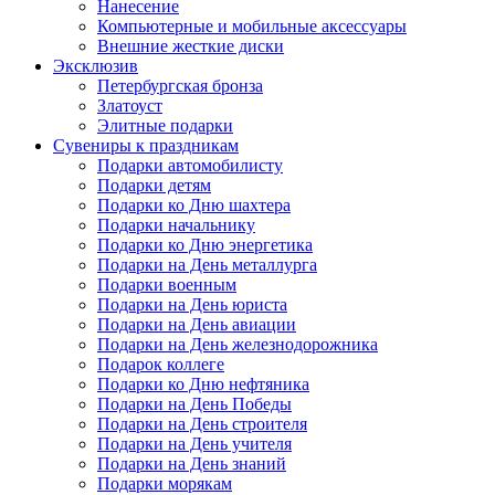
Нанесение
Компьютерные и мобильные аксессуары
Внешние жесткие диски
Эксклюзив
Петербургская бронза
Златоуст
Элитные подарки
Сувениры к праздникам
Подарки автомобилисту
Подарки детям
Подарки ко Дню шахтера
Подарки начальнику
Подарки ко Дню энергетика
Подарки на День металлурга
Подарки военным
Подарки на День юриста
Подарки на День авиации
Подарки на День железнодорожника
Подарок коллеге
Подарки ко Дню нефтяника
Подарки на День Победы
Подарки на День строителя
Подарки на День учителя
Подарки на День знаний
Подарки морякам