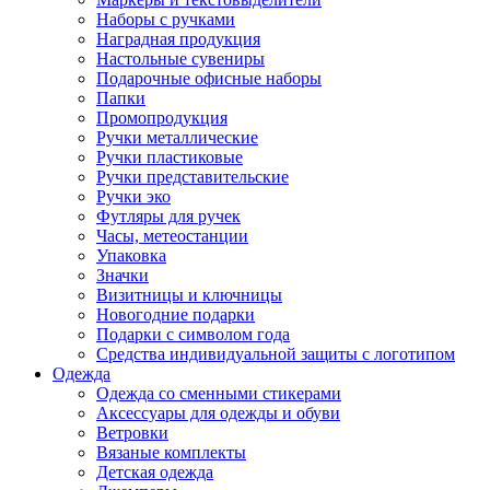
Наборы с ручками
Наградная продукция
Настольные сувениры
Подарочные офисные наборы
Папки
Промопродукция
Ручки металлические
Ручки пластиковые
Ручки представительские
Ручки эко
Футляры для ручек
Часы, метеостанции
Упаковка
Значки
Визитницы и ключницы
Новогодние подарки
Подарки с символом года
Средства индивидуальной защиты с логотипом
Одежда
Одежда со сменными стикерами
Аксессуары для одежды и обуви
Ветровки
Вязаные комплекты
Детская одежда