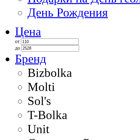
День Рождения
Цена
от
до
Бренд
Bizbolka
Molti
Sol's
T-Bolka
Unit