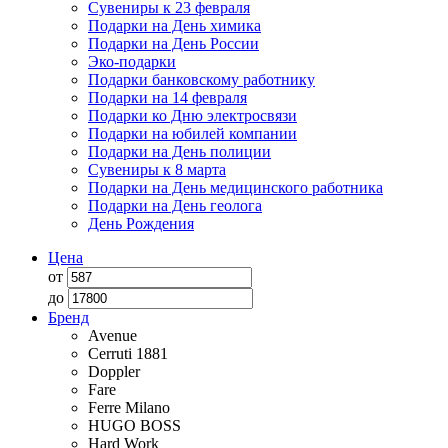
Сувениры к 23 февраля
Подарки на День химика
Подарки на День России
Эко-подарки
Подарки банковскому работнику
Подарки на 14 февраля
Подарки ко Дню электросвязи
Подарки на юбилей компании
Подарки на День полиции
Сувениры к 8 марта
Подарки на День медицинского работника
Подарки на День геолога
День Рождения
Цена
от
до
Бренд
Avenue
Cerruti 1881
Doppler
Fare
Ferre Milano
HUGO BOSS
Hard Work