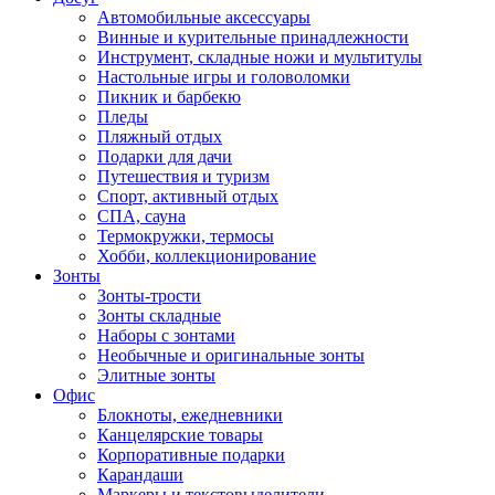
Автомобильные аксессуары
Винные и курительные принадлежности
Инструмент, складные ножи и мультитулы
Настольные игры и головоломки
Пикник и барбекю
Пледы
Пляжный отдых
Подарки для дачи
Путешествия и туризм
Спорт, активный отдых
СПА, сауна
Термокружки, термосы
Хобби, коллекционирование
Зонты
Зонты-трости
Зонты складные
Наборы с зонтами
Необычные и оригинальные зонты
Элитные зонты
Офис
Блокноты, ежедневники
Канцелярские товары
Корпоративные подарки
Карандаши
Маркеры и текстовыделители