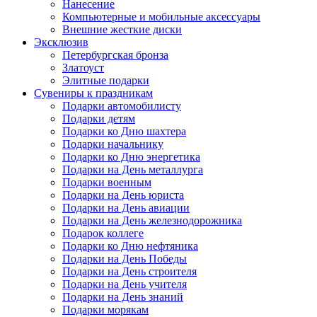
Нанесение
Компьютерные и мобильные аксессуары
Внешние жесткие диски
Эксклюзив
Петербургская бронза
Златоуст
Элитные подарки
Сувениры к праздникам
Подарки автомобилисту
Подарки детям
Подарки ко Дню шахтера
Подарки начальнику
Подарки ко Дню энергетика
Подарки на День металлурга
Подарки военным
Подарки на День юриста
Подарки на День авиации
Подарки на День железнодорожника
Подарок коллеге
Подарки ко Дню нефтяника
Подарки на День Победы
Подарки на День строителя
Подарки на День учителя
Подарки на День знаний
Подарки морякам