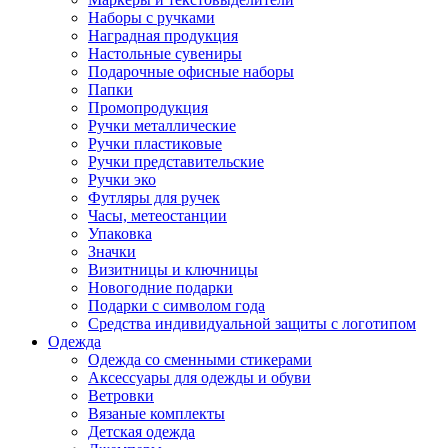
Наборы с ручками
Наградная продукция
Настольные сувениры
Подарочные офисные наборы
Папки
Промопродукция
Ручки металлические
Ручки пластиковые
Ручки представительские
Ручки эко
Футляры для ручек
Часы, метеостанции
Упаковка
Значки
Визитницы и ключницы
Новогодние подарки
Подарки с символом года
Средства индивидуальной защиты с логотипом
Одежда
Одежда со сменными стикерами
Аксессуары для одежды и обуви
Ветровки
Вязаные комплекты
Детская одежда