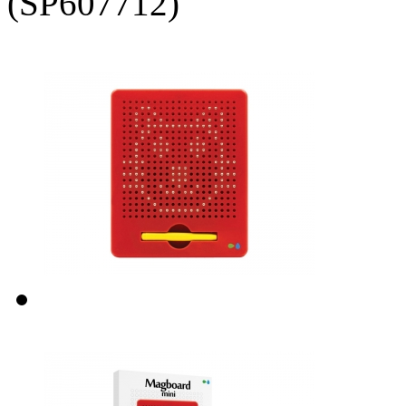
(SP607712)