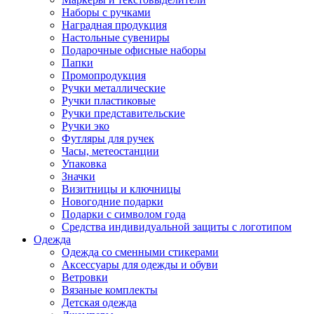
Наборы с ручками
Наградная продукция
Настольные сувениры
Подарочные офисные наборы
Папки
Промопродукция
Ручки металлические
Ручки пластиковые
Ручки представительские
Ручки эко
Футляры для ручек
Часы, метеостанции
Упаковка
Значки
Визитницы и ключницы
Новогодние подарки
Подарки с символом года
Средства индивидуальной защиты с логотипом
Одежда
Одежда со сменными стикерами
Аксессуары для одежды и обуви
Ветровки
Вязаные комплекты
Детская одежда