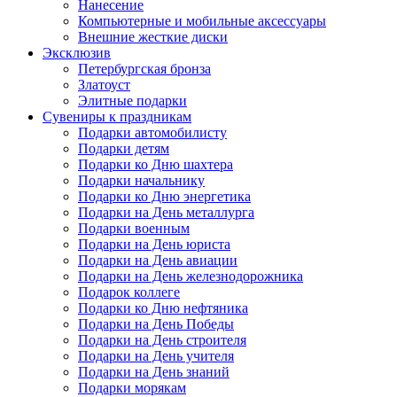
Нанесение
Компьютерные и мобильные аксессуары
Внешние жесткие диски
Эксклюзив
Петербургская бронза
Златоуст
Элитные подарки
Сувениры к праздникам
Подарки автомобилисту
Подарки детям
Подарки ко Дню шахтера
Подарки начальнику
Подарки ко Дню энергетика
Подарки на День металлурга
Подарки военным
Подарки на День юриста
Подарки на День авиации
Подарки на День железнодорожника
Подарок коллеге
Подарки ко Дню нефтяника
Подарки на День Победы
Подарки на День строителя
Подарки на День учителя
Подарки на День знаний
Подарки морякам