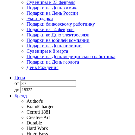
Сувениры к 23 февраля
Подарки на День химика
Подарки на День России
Эко-подарки
Подарки банковскому работнику
Подарки на 14 февраля
Подарки ко Дню электросвязи
Подарки на юбилей компании
Подарки на День полиции
Сувениры к 8 марта
Подарки на День медицинского работника
Подарки на День геолога
День Рождения
Цена
от
до
Бренд
Author's
BrandCharger
Cerruti 1881
Creative Art
Durable
Hard Work
Hugo Boss