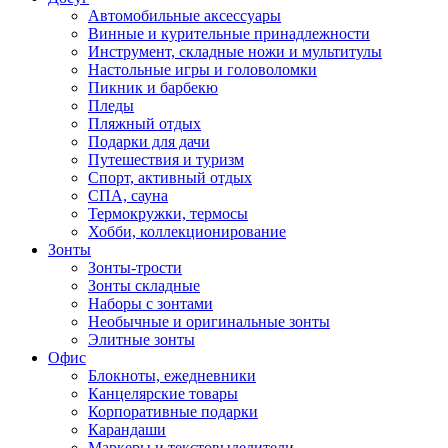
Автомобильные аксессуары
Винные и курительные принадлежности
Инструмент, складные ножи и мультитулы
Настольные игры и головоломки
Пикник и барбекю
Пледы
Пляжный отдых
Подарки для дачи
Путешествия и туризм
Спорт, активный отдых
СПА, сауна
Термокружки, термосы
Хобби, коллекционирование
Зонты
Зонты-трости
Зонты складные
Наборы с зонтами
Необычные и оригинальные зонты
Элитные зонты
Офис
Блокноты, ежедневники
Канцелярские товары
Корпоративные подарки
Карандаши
Маркеры и текстовыделители