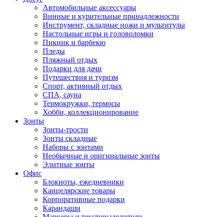
Автомобильные аксессуары
Винные и курительные принадлежности
Инструмент, складные ножи и мультитулы
Настольные игры и головоломки
Пикник и барбекю
Пледы
Пляжный отдых
Подарки для дачи
Путешествия и туризм
Спорт, активный отдых
СПА, сауна
Термокружки, термосы
Хобби, коллекционирование
Зонты
Зонты-трости
Зонты складные
Наборы с зонтами
Необычные и оригинальные зонты
Элитные зонты
Офис
Блокноты, ежедневники
Канцелярские товары
Корпоративные подарки
Карандаши
Маркеры и текстовыделители