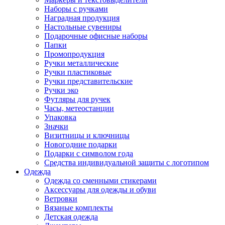
Наборы с ручками
Наградная продукция
Настольные сувениры
Подарочные офисные наборы
Папки
Промопродукция
Ручки металлические
Ручки пластиковые
Ручки представительские
Ручки эко
Футляры для ручек
Часы, метеостанции
Упаковка
Значки
Визитницы и ключницы
Новогодние подарки
Подарки с символом года
Средства индивидуальной защиты с логотипом
Одежда
Одежда со сменными стикерами
Аксессуары для одежды и обуви
Ветровки
Вязаные комплекты
Детская одежда