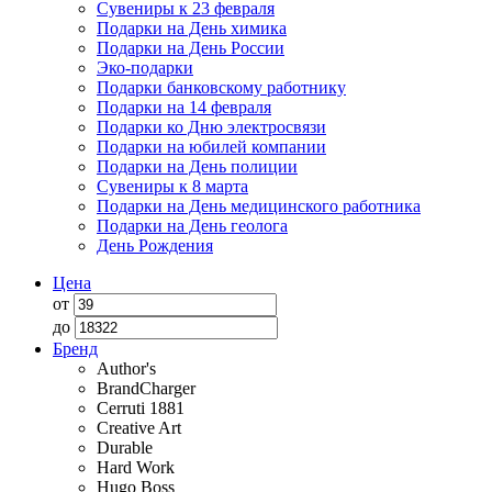
Сувениры к 23 февраля
Подарки на День химика
Подарки на День России
Эко-подарки
Подарки банковскому работнику
Подарки на 14 февраля
Подарки ко Дню электросвязи
Подарки на юбилей компании
Подарки на День полиции
Сувениры к 8 марта
Подарки на День медицинского работника
Подарки на День геолога
День Рождения
Цена
от
до
Бренд
Author's
BrandCharger
Cerruti 1881
Creative Art
Durable
Hard Work
Hugo Boss