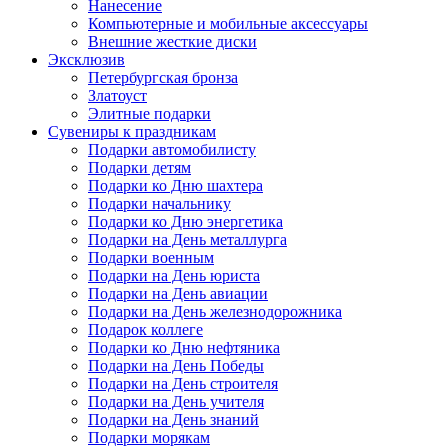
Нанесение
Компьютерные и мобильные аксессуары
Внешние жесткие диски
Эксклюзив
Петербургская бронза
Златоуст
Элитные подарки
Сувениры к праздникам
Подарки автомобилисту
Подарки детям
Подарки ко Дню шахтера
Подарки начальнику
Подарки ко Дню энергетика
Подарки на День металлурга
Подарки военным
Подарки на День юриста
Подарки на День авиации
Подарки на День железнодорожника
Подарок коллеге
Подарки ко Дню нефтяника
Подарки на День Победы
Подарки на День строителя
Подарки на День учителя
Подарки на День знаний
Подарки морякам