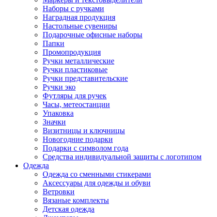
Наборы с ручками
Наградная продукция
Настольные сувениры
Подарочные офисные наборы
Папки
Промопродукция
Ручки металлические
Ручки пластиковые
Ручки представительские
Ручки эко
Футляры для ручек
Часы, метеостанции
Упаковка
Значки
Визитницы и ключницы
Новогодние подарки
Подарки с символом года
Средства индивидуальной защиты с логотипом
Одежда
Одежда со сменными стикерами
Аксессуары для одежды и обуви
Ветровки
Вязаные комплекты
Детская одежда