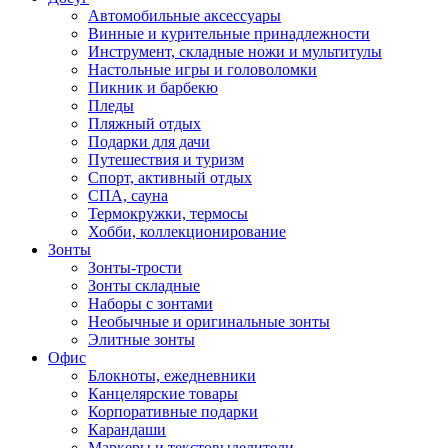
Автомобильные аксессуары
Винные и курительные принадлежности
Инструмент, складные ножи и мультитулы
Настольные игры и головоломки
Пикник и барбекю
Пледы
Пляжный отдых
Подарки для дачи
Путешествия и туризм
Спорт, активный отдых
СПА, сауна
Термокружки, термосы
Хобби, коллекционирование
Зонты
Зонты-трости
Зонты складные
Наборы с зонтами
Необычные и оригинальные зонты
Элитные зонты
Офис
Блокноты, ежедневники
Канцелярские товары
Корпоративные подарки
Карандаши
Маркеры и текстовыделители