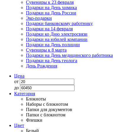
Сувениры к 23 февраля
Подарки на День химика
Подарки на День России
Эко-подарки
Подарки банковскому работнику
Подарки на 14 февраля
Подарки ко Дню электросвязи
Подарки на юбилей компании
Подарки на День полиции
Сувениры к 8 марта
Подарки на День медицинского работника
Подарки на День геолога
День Рождения
Цена
от
до
Категория
Блокноты
Наборы с блокнотом
Папки для документов
Папки с блокнотом
Флешки
Цвет
Белый