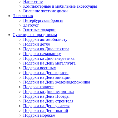
Нанесение
Компьютерные и мобильные аксессуары
Внешние жесткие диски
Эксклюзив
Петербургская бронза
Златоуст
Элитные подарки
Сувениры к праздникам
Подарки автомобилисту
Подарки детям
Подарки ко Дню шахтера
Подарки начальнику
Подарки ко Дню энергетика
Подарки на День металлурга
Подарки военным
Подарки на День юриста
Подарки на День авиации
Подарки на День железнодорожника
Подарок коллеге
Подарки ко Дню нефтяника
Подарки на День Победы
Подарки на День строителя
Подарки на День учителя
Подарки на День знаний
Подарки морякам