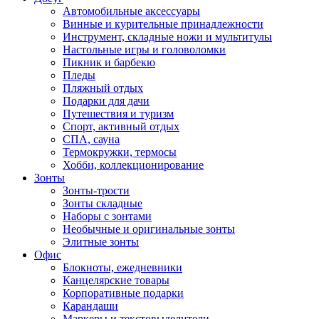
Автомобильные аксессуары
Винные и курительные принадлежности
Инструмент, складные ножи и мультитулы
Настольные игры и головоломки
Пикник и барбекю
Пледы
Пляжный отдых
Подарки для дачи
Путешествия и туризм
Спорт, активный отдых
СПА, сауна
Термокружки, термосы
Хобби, коллекционирование
Зонты
Зонты-трости
Зонты складные
Наборы с зонтами
Необычные и оригинальные зонты
Элитные зонты
Офис
Блокноты, ежедневники
Канцелярские товары
Корпоративные подарки
Карандаши
Маркеры и текстовыделители