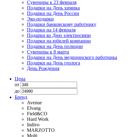
Сувениры к 23 февраля
Подарки на День химика
Подарки на День России
Эко-подарки
Подарки банковскому работнику
Подарки на 14 февраля
Подарки ко Дню электросвязи
Подарки на юбилей компании
Подарки на День полиции
Сувениры к 8 марта
Подарки на День медицинского работника
Подарки на День геолога
День Рождения
Цена
от
до
Бренд
Avenue
Elvang
Field&CO
Hard Work
Indivo
MARZOTTO
Molti