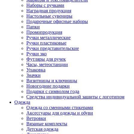
Наборы с ручками
Наградная продукция
Настольные сувениры
Подарочные офисные наборы
Папки
Промопродукция
Ручки металлические
Ручки пластиковые
Ручки представительские
Ручки эко
Футляры для ручек
Часы, метеостанции
Упаковка
Значки
Визитницы и ключницы
Новогодние подарки
Подарки с символом года
Средства индивидуальной защиты с логотипом
Одежда
Одежда со сменными стикерами
Аксессуары для одежды и обуви
Ветровки
Вязаные комплекты
Детская одежда