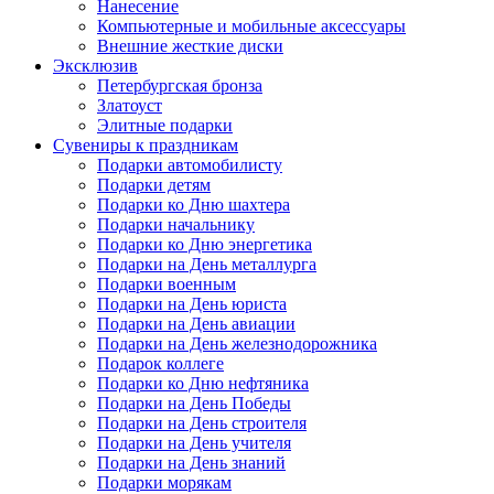
Нанесение
Компьютерные и мобильные аксессуары
Внешние жесткие диски
Эксклюзив
Петербургская бронза
Златоуст
Элитные подарки
Сувениры к праздникам
Подарки автомобилисту
Подарки детям
Подарки ко Дню шахтера
Подарки начальнику
Подарки ко Дню энергетика
Подарки на День металлурга
Подарки военным
Подарки на День юриста
Подарки на День авиации
Подарки на День железнодорожника
Подарок коллеге
Подарки ко Дню нефтяника
Подарки на День Победы
Подарки на День строителя
Подарки на День учителя
Подарки на День знаний
Подарки морякам