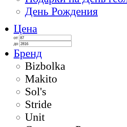
День Рождения
Цена
от
до
Бренд
Bizbolka
Makito
Sol's
Stride
Unit