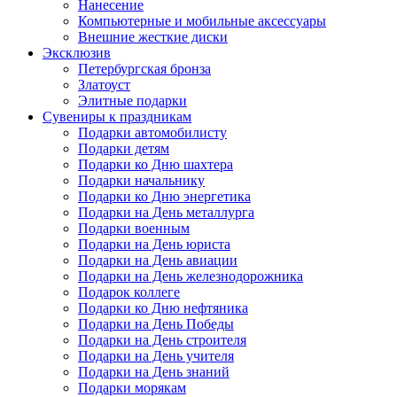
Нанесение
Компьютерные и мобильные аксессуары
Внешние жесткие диски
Эксклюзив
Петербургская бронза
Златоуст
Элитные подарки
Сувениры к праздникам
Подарки автомобилисту
Подарки детям
Подарки ко Дню шахтера
Подарки начальнику
Подарки ко Дню энергетика
Подарки на День металлурга
Подарки военным
Подарки на День юриста
Подарки на День авиации
Подарки на День железнодорожника
Подарок коллеге
Подарки ко Дню нефтяника
Подарки на День Победы
Подарки на День строителя
Подарки на День учителя
Подарки на День знаний
Подарки морякам