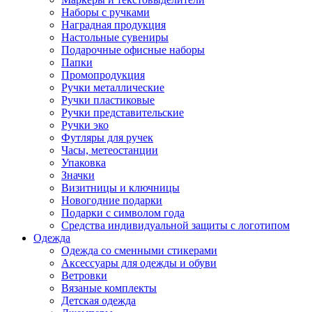
Наборы с ручками
Наградная продукция
Настольные сувениры
Подарочные офисные наборы
Папки
Промопродукция
Ручки металлические
Ручки пластиковые
Ручки представительские
Ручки эко
Футляры для ручек
Часы, метеостанции
Упаковка
Значки
Визитницы и ключницы
Новогодние подарки
Подарки с символом года
Средства индивидуальной защиты с логотипом
Одежда
Одежда со сменными стикерами
Аксессуары для одежды и обуви
Ветровки
Вязаные комплекты
Детская одежда