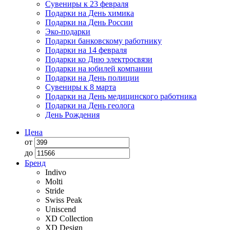
Сувениры к 23 февраля
Подарки на День химика
Подарки на День России
Эко-подарки
Подарки банковскому работнику
Подарки на 14 февраля
Подарки ко Дню электросвязи
Подарки на юбилей компании
Подарки на День полиции
Сувениры к 8 марта
Подарки на День медицинского работника
Подарки на День геолога
День Рождения
Цена
от
до
Бренд
Indivo
Molti
Stride
Swiss Peak
Uniscend
XD Collection
XD Design