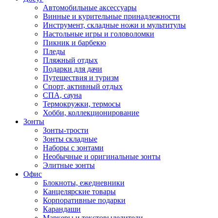
Автомобильные аксессуары
Винные и курительные принадлежности
Инструмент, складные ножи и мультитулы
Настольные игры и головоломки
Пикник и барбекю
Пледы
Пляжный отдых
Подарки для дачи
Путешествия и туризм
Спорт, активный отдых
СПА, сауна
Термокружки, термосы
Хобби, коллекционирование
Зонты
Зонты-трости
Зонты складные
Наборы с зонтами
Необычные и оригинальные зонты
Элитные зонты
Офис
Блокноты, ежедневники
Канцелярские товары
Корпоративные подарки
Карандаши
Маркеры и текстовыделители