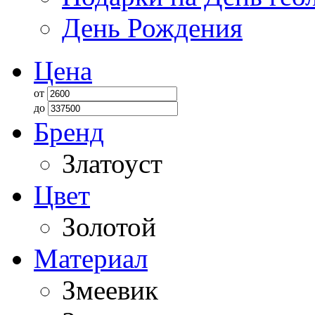
День Рождения
Цена
от
до
Бренд
Златоуст
Цвет
Золотой
Материал
Змеевик