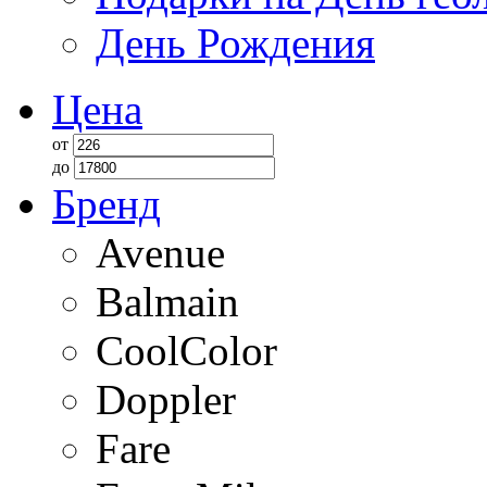
День Рождения
Цена
от
до
Бренд
Avenue
Balmain
CoolColor
Doppler
Fare