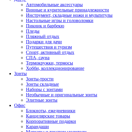
Автомобильные аксессуары
Винные и курительные принадлежности
Инструмент, складные ножи и мультитулы
Настольные игры и головоломки
Пикник и барбекю
Пледы
Пляжный отдых
Подарки для дачи
Путешествия и туризм
Спорт, активный отдых
СПА, сауна
Термокружки, термосы
Хобби, коллекционирование
Зонты
Зонты-трости
Зонты складные
Наборы с зонтами
Необычные и оригинальные зонты
Элитные зонты
Офис
Блокноты, ежедневники
Канцелярские товары
Корпоративные подарки
Карандаши
Маркеры и текстовыделители