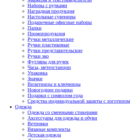
Наборы с ручками
Наградная продукция
Настольные сувениры
Подарочные офисные наборы
Папки
Промопродукция
Ручки металлические
Ручки пластиковые
Ручки представительские
Ручки эко
Футляры для ручек
Часы, метеостанции
Упаковка
Значки
Визитницы и ключницы
Новогодние подарки
Подарки с символом года
Средства индивидуальной защиты с логотипом
Одежда
Одежда со сменными стикерами
Аксессуары для одежды и обуви
Ветровки
Вязаные комплекты
Детская одежда