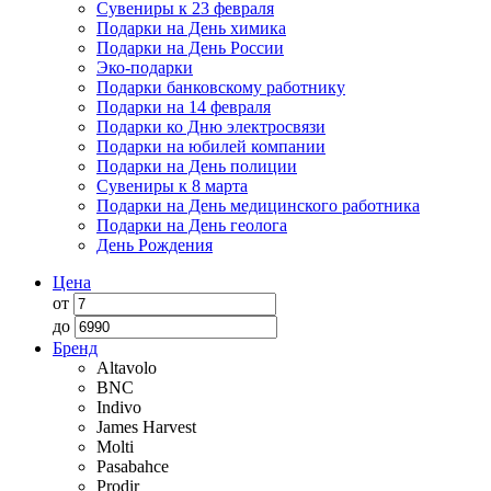
Сувениры к 23 февраля
Подарки на День химика
Подарки на День России
Эко-подарки
Подарки банковскому работнику
Подарки на 14 февраля
Подарки ко Дню электросвязи
Подарки на юбилей компании
Подарки на День полиции
Сувениры к 8 марта
Подарки на День медицинского работника
Подарки на День геолога
День Рождения
Цена
от
до
Бренд
Altavolo
BNC
Indivo
James Harvest
Molti
Pasabahce
Prodir