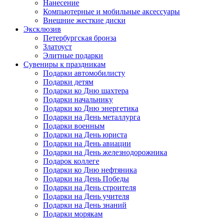
Нанесение
Компьютерные и мобильные аксессуары
Внешние жесткие диски
Эксклюзив
Петербургская бронза
Златоуст
Элитные подарки
Сувениры к праздникам
Подарки автомобилисту
Подарки детям
Подарки ко Дню шахтера
Подарки начальнику
Подарки ко Дню энергетика
Подарки на День металлурга
Подарки военным
Подарки на День юриста
Подарки на День авиации
Подарки на День железнодорожника
Подарок коллеге
Подарки ко Дню нефтяника
Подарки на День Победы
Подарки на День строителя
Подарки на День учителя
Подарки на День знаний
Подарки морякам