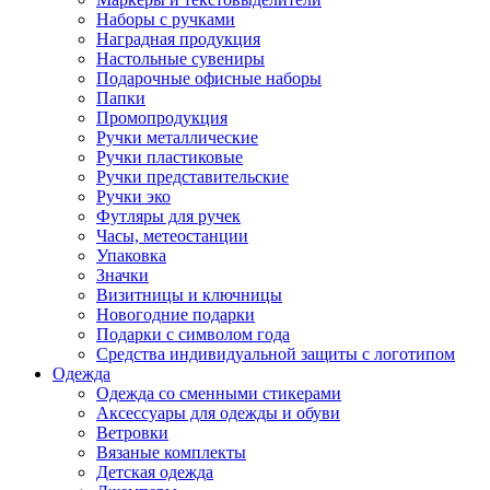
Наборы с ручками
Наградная продукция
Настольные сувениры
Подарочные офисные наборы
Папки
Промопродукция
Ручки металлические
Ручки пластиковые
Ручки представительские
Ручки эко
Футляры для ручек
Часы, метеостанции
Упаковка
Значки
Визитницы и ключницы
Новогодние подарки
Подарки с символом года
Средства индивидуальной защиты с логотипом
Одежда
Одежда со сменными стикерами
Аксессуары для одежды и обуви
Ветровки
Вязаные комплекты
Детская одежда