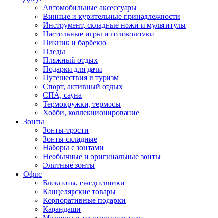
Автомобильные аксессуары
Винные и курительные принадлежности
Инструмент, складные ножи и мультитулы
Настольные игры и головоломки
Пикник и барбекю
Пледы
Пляжный отдых
Подарки для дачи
Путешествия и туризм
Спорт, активный отдых
СПА, сауна
Термокружки, термосы
Хобби, коллекционирование
Зонты
Зонты-трости
Зонты складные
Наборы с зонтами
Необычные и оригинальные зонты
Элитные зонты
Офис
Блокноты, ежедневники
Канцелярские товары
Корпоративные подарки
Карандаши
Маркеры и текстовыделители