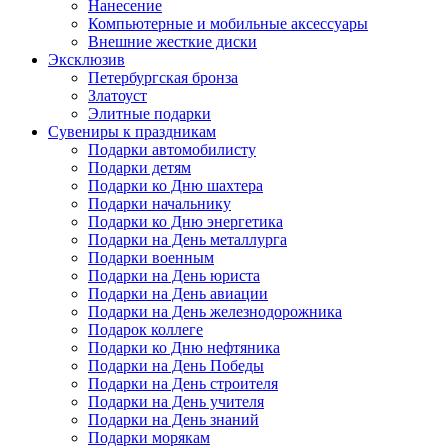
Нанесение
Компьютерные и мобильные аксессуары
Внешние жесткие диски
Эксклюзив
Петербургская бронза
Златоуст
Элитные подарки
Сувениры к праздникам
Подарки автомобилисту
Подарки детям
Подарки ко Дню шахтера
Подарки начальнику
Подарки ко Дню энергетика
Подарки на День металлурга
Подарки военным
Подарки на День юриста
Подарки на День авиации
Подарки на День железнодорожника
Подарок коллеге
Подарки ко Дню нефтяника
Подарки на День Победы
Подарки на День строителя
Подарки на День учителя
Подарки на День знаний
Подарки морякам