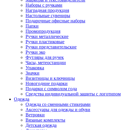
Наборы с ручками
Наградная продукция
Настольные сувениры
Подарочные офисные наборы
Папки
Промопродукция
Ручки металлические
Ручки пластиковые
Ручки представительские
Ручки эко
Футляры для ручек
Часы, метеостанции
Упаковка
Значки
Визитницы и ключницы
Новогодние подарки
Подарки с символом года
Средства индивидуальной защиты с логотипом
Одежда
Одежда со сменными стикерами
Аксессуары для одежды и обуви
Ветровки
Вязаные комплекты
Детская одежда