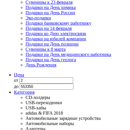
Сувениры к 23 февраля
Подарки на День химика
Подарки на День России
Эко-подарки
Подарки банковскому работнику
Подарки на 14 февраля
Подарки ко Дню электросвязи
Подарки на юбилей компании
Подарки на День полиции
Сувениры к 8 марта
Подарки на День медицинского работника
Подарки на День геолога
День Рождения
Цена
от
до
Категория
CD-холдеры
USB-переходники
USB-хабы
adidas & FIFA 2018
Автомобильные зарядные устройства
Автомобильные наборы
Адаптеры