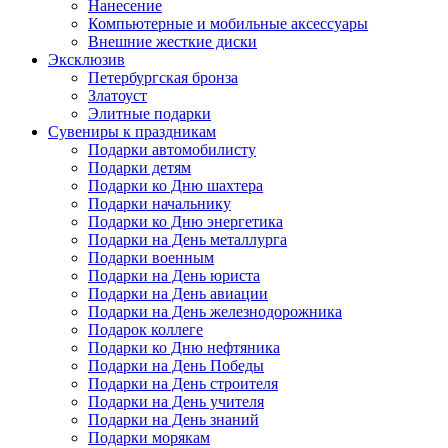
Нанесение
Компьютерные и мобильные аксессуары
Внешние жесткие диски
Эксклюзив
Петербургская бронза
Златоуст
Элитные подарки
Сувениры к праздникам
Подарки автомобилисту
Подарки детям
Подарки ко Дню шахтера
Подарки начальнику
Подарки ко Дню энергетика
Подарки на День металлурга
Подарки военным
Подарки на День юриста
Подарки на День авиации
Подарки на День железнодорожника
Подарок коллеге
Подарки ко Дню нефтяника
Подарки на День Победы
Подарки на День строителя
Подарки на День учителя
Подарки на День знаний
Подарки морякам