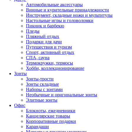
Автомобильные аксессуары
Винные и курительные принадлежности
Инструмент, складные ножи и мультитулы
Настольные игры и головоломки
Пикник и барбекю
Пледы
Пляжный отдых
Подарки для дачи
Путешествия и туризм
Спорт, активный отдых
СПА, сауна
Термокружки, термосы
Хобби, коллекционирование
Зонты
Зонты-трости
Зонты складные
Наборы с зонтами
Необычные и оригинальные зонты
Элитные зонты
Офис
Блокноты, ежедневники
Канцелярские товары
Корпоративные подарки
Карандаши
Маркеры и текстовыделители