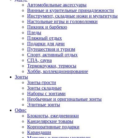
Автомобильные аксессуары
Винные и курительные принадлежности
Инструмент, складные ножи и мультитулы
Настольные игры и головоломки
Пикник и барбекю
Пледы
Пляжный отдых
Подарки для дачи
Путешествия и туризм
Спорт, активный отдых
СПА, сауна
Термокружки, термосы
Хобби, коллекционирование
Зонты
Зонты-трости
Зонты складные
Наборы с зонтами
Необычные и оригинальные зонты
Элитные зонты
Офис
Блокноты, ежедневники
Канцелярские товары
Корпоративные подарки
Карандаши
Маркеры и текстовыделители