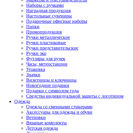
Наборы с ручками
Наградная продукция
Настольные сувениры
Подарочные офисные наборы
Папки
Промопродукция
Ручки металлические
Ручки пластиковые
Ручки представительские
Ручки эко
Футляры для ручек
Часы, метеостанции
Упаковка
Значки
Визитницы и ключницы
Новогодние подарки
Подарки с символом года
Средства индивидуальной защиты с логотипом
Одежда
Одежда со сменными стикерами
Аксессуары для одежды и обуви
Ветровки
Вязаные комплекты
Детская одежда