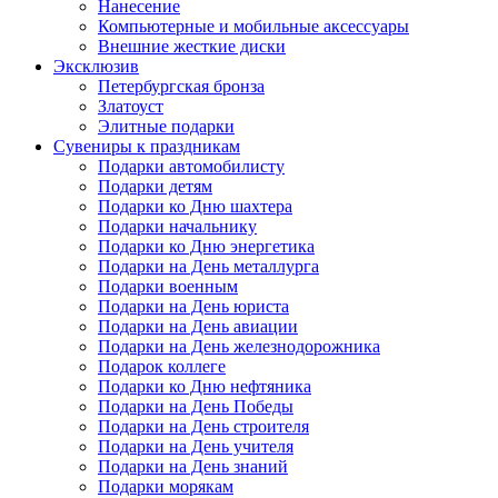
Нанесение
Компьютерные и мобильные аксессуары
Внешние жесткие диски
Эксклюзив
Петербургская бронза
Златоуст
Элитные подарки
Сувениры к праздникам
Подарки автомобилисту
Подарки детям
Подарки ко Дню шахтера
Подарки начальнику
Подарки ко Дню энергетика
Подарки на День металлурга
Подарки военным
Подарки на День юриста
Подарки на День авиации
Подарки на День железнодорожника
Подарок коллеге
Подарки ко Дню нефтяника
Подарки на День Победы
Подарки на День строителя
Подарки на День учителя
Подарки на День знаний
Подарки морякам