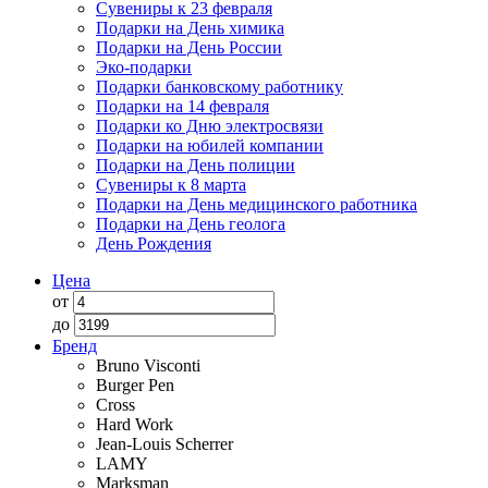
Сувениры к 23 февраля
Подарки на День химика
Подарки на День России
Эко-подарки
Подарки банковскому работнику
Подарки на 14 февраля
Подарки ко Дню электросвязи
Подарки на юбилей компании
Подарки на День полиции
Сувениры к 8 марта
Подарки на День медицинского работника
Подарки на День геолога
День Рождения
Цена
от
до
Бренд
Bruno Visconti
Burger Pen
Cross
Hard Work
Jean-Louis Scherrer
LAMY
Marksman