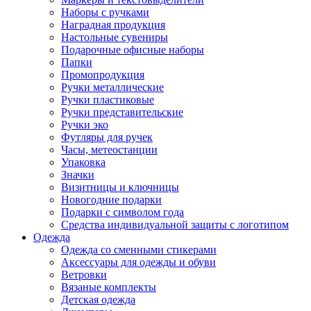
Наборы с ручками
Наградная продукция
Настольные сувениры
Подарочные офисные наборы
Папки
Промопродукция
Ручки металлические
Ручки пластиковые
Ручки представительские
Ручки эко
Футляры для ручек
Часы, метеостанции
Упаковка
Значки
Визитницы и ключницы
Новогодние подарки
Подарки с символом года
Средства индивидуальной защиты с логотипом
Одежда
Одежда со сменными стикерами
Аксессуары для одежды и обуви
Ветровки
Вязаные комплекты
Детская одежда