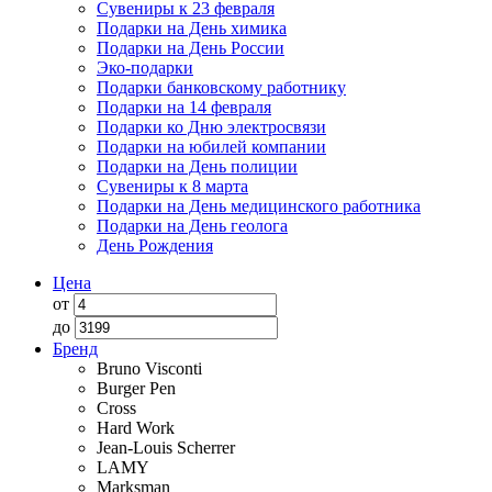
Сувениры к 23 февраля
Подарки на День химика
Подарки на День России
Эко-подарки
Подарки банковскому работнику
Подарки на 14 февраля
Подарки ко Дню электросвязи
Подарки на юбилей компании
Подарки на День полиции
Сувениры к 8 марта
Подарки на День медицинского работника
Подарки на День геолога
День Рождения
Цена
от
до
Бренд
Bruno Visconti
Burger Pen
Cross
Hard Work
Jean-Louis Scherrer
LAMY
Marksman