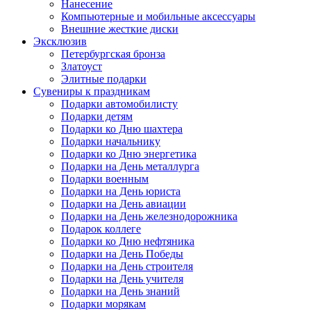
Нанесение
Компьютерные и мобильные аксессуары
Внешние жесткие диски
Эксклюзив
Петербургская бронза
Златоуст
Элитные подарки
Сувениры к праздникам
Подарки автомобилисту
Подарки детям
Подарки ко Дню шахтера
Подарки начальнику
Подарки ко Дню энергетика
Подарки на День металлурга
Подарки военным
Подарки на День юриста
Подарки на День авиации
Подарки на День железнодорожника
Подарок коллеге
Подарки ко Дню нефтяника
Подарки на День Победы
Подарки на День строителя
Подарки на День учителя
Подарки на День знаний
Подарки морякам