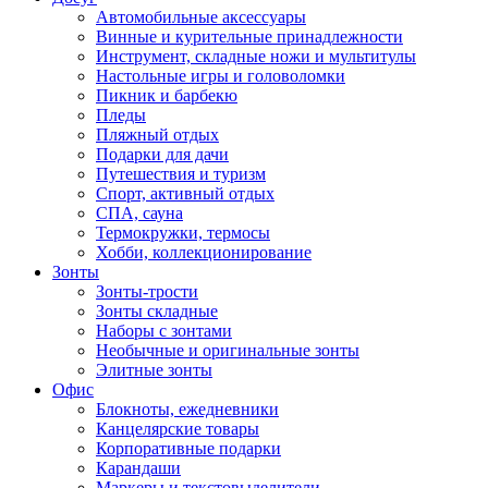
Автомобильные аксессуары
Винные и курительные принадлежности
Инструмент, складные ножи и мультитулы
Настольные игры и головоломки
Пикник и барбекю
Пледы
Пляжный отдых
Подарки для дачи
Путешествия и туризм
Спорт, активный отдых
СПА, сауна
Термокружки, термосы
Хобби, коллекционирование
Зонты
Зонты-трости
Зонты складные
Наборы с зонтами
Необычные и оригинальные зонты
Элитные зонты
Офис
Блокноты, ежедневники
Канцелярские товары
Корпоративные подарки
Карандаши
Маркеры и текстовыделители