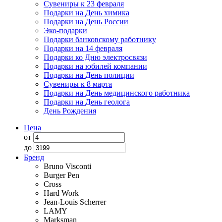
Сувениры к 23 февраля
Подарки на День химика
Подарки на День России
Эко-подарки
Подарки банковскому работнику
Подарки на 14 февраля
Подарки ко Дню электросвязи
Подарки на юбилей компании
Подарки на День полиции
Сувениры к 8 марта
Подарки на День медицинского работника
Подарки на День геолога
День Рождения
Цена
от
до
Бренд
Bruno Visconti
Burger Pen
Cross
Hard Work
Jean-Louis Scherrer
LAMY
Marksman