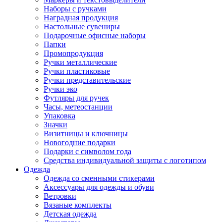
Наборы с ручками
Наградная продукция
Настольные сувениры
Подарочные офисные наборы
Папки
Промопродукция
Ручки металлические
Ручки пластиковые
Ручки представительские
Ручки эко
Футляры для ручек
Часы, метеостанции
Упаковка
Значки
Визитницы и ключницы
Новогодние подарки
Подарки с символом года
Средства индивидуальной защиты с логотипом
Одежда
Одежда со сменными стикерами
Аксессуары для одежды и обуви
Ветровки
Вязаные комплекты
Детская одежда