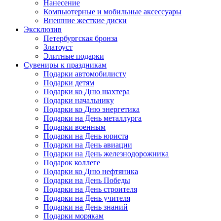
Нанесение
Компьютерные и мобильные аксессуары
Внешние жесткие диски
Эксклюзив
Петербургская бронза
Златоуст
Элитные подарки
Сувениры к праздникам
Подарки автомобилисту
Подарки детям
Подарки ко Дню шахтера
Подарки начальнику
Подарки ко Дню энергетика
Подарки на День металлурга
Подарки военным
Подарки на День юриста
Подарки на День авиации
Подарки на День железнодорожника
Подарок коллеге
Подарки ко Дню нефтяника
Подарки на День Победы
Подарки на День строителя
Подарки на День учителя
Подарки на День знаний
Подарки морякам