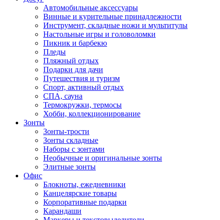
Автомобильные аксессуары
Винные и курительные принадлежности
Инструмент, складные ножи и мультитулы
Настольные игры и головоломки
Пикник и барбекю
Пледы
Пляжный отдых
Подарки для дачи
Путешествия и туризм
Спорт, активный отдых
СПА, сауна
Термокружки, термосы
Хобби, коллекционирование
Зонты
Зонты-трости
Зонты складные
Наборы с зонтами
Необычные и оригинальные зонты
Элитные зонты
Офис
Блокноты, ежедневники
Канцелярские товары
Корпоративные подарки
Карандаши
Маркеры и текстовыделители