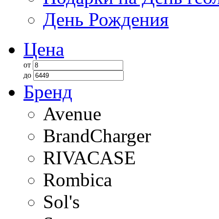
День Рождения
Цена
от
до
Бренд
Avenue
BrandCharger
RIVACASE
Rombica
Sol's