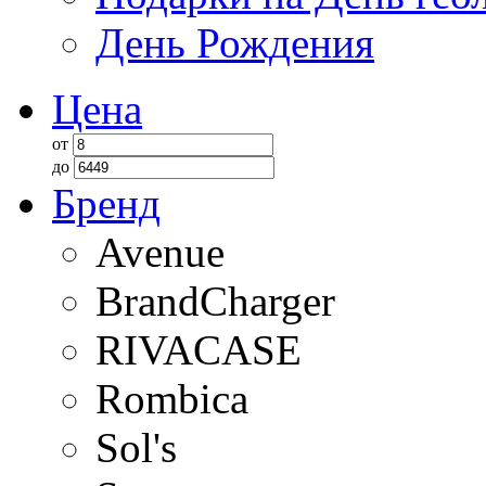
День Рождения
Цена
от
до
Бренд
Avenue
BrandCharger
RIVACASE
Rombica
Sol's