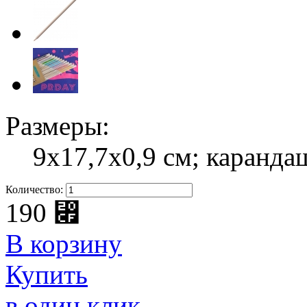
Размеры:
9x17,7x0,9 см; каранда
Количество:
190
⃏
В корзину
Купить
в один клик