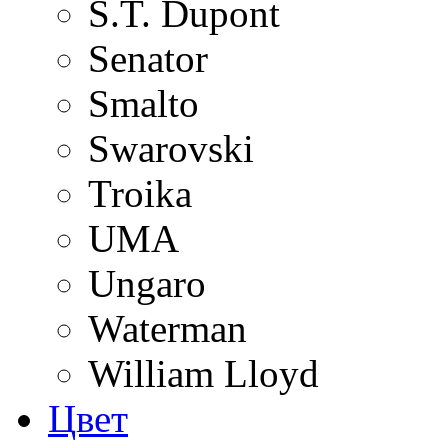
S.T. Dupont
Senator
Smalto
Swarovski
Troika
UMA
Ungaro
Waterman
William Lloyd
Цвет