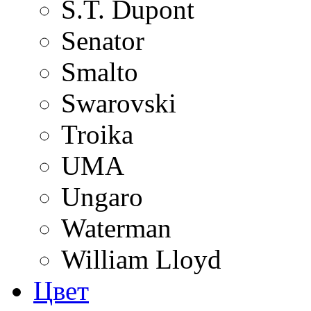
S.T. Dupont
Senator
Smalto
Swarovski
Troika
UMA
Ungaro
Waterman
William Lloyd
Цвет