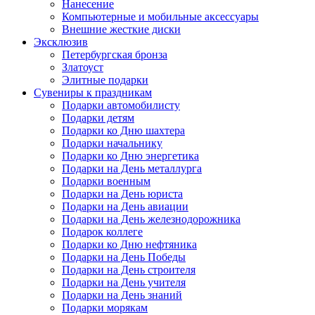
Нанесение
Компьютерные и мобильные аксессуары
Внешние жесткие диски
Эксклюзив
Петербургская бронза
Златоуст
Элитные подарки
Сувениры к праздникам
Подарки автомобилисту
Подарки детям
Подарки ко Дню шахтера
Подарки начальнику
Подарки ко Дню энергетика
Подарки на День металлурга
Подарки военным
Подарки на День юриста
Подарки на День авиации
Подарки на День железнодорожника
Подарок коллеге
Подарки ко Дню нефтяника
Подарки на День Победы
Подарки на День строителя
Подарки на День учителя
Подарки на День знаний
Подарки морякам