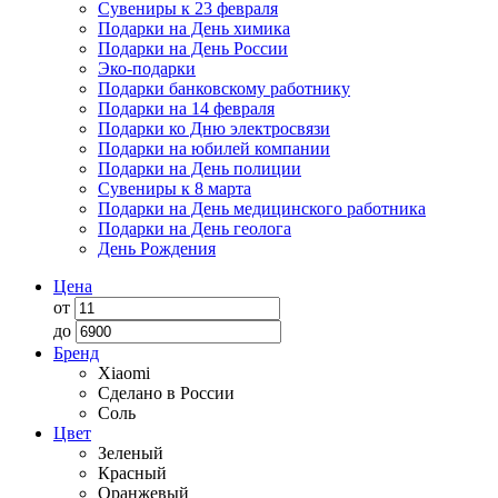
Сувениры к 23 февраля
Подарки на День химика
Подарки на День России
Эко-подарки
Подарки банковскому работнику
Подарки на 14 февраля
Подарки ко Дню электросвязи
Подарки на юбилей компании
Подарки на День полиции
Сувениры к 8 марта
Подарки на День медицинского работника
Подарки на День геолога
День Рождения
Цена
от
до
Бренд
Xiaomi
Сделано в России
Соль
Цвет
Зеленый
Красный
Оранжевый