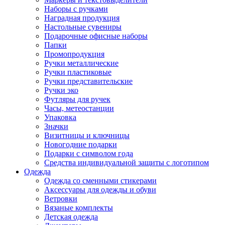
Наборы с ручками
Наградная продукция
Настольные сувениры
Подарочные офисные наборы
Папки
Промопродукция
Ручки металлические
Ручки пластиковые
Ручки представительские
Ручки эко
Футляры для ручек
Часы, метеостанции
Упаковка
Значки
Визитницы и ключницы
Новогодние подарки
Подарки с символом года
Средства индивидуальной защиты с логотипом
Одежда
Одежда со сменными стикерами
Аксессуары для одежды и обуви
Ветровки
Вязаные комплекты
Детская одежда