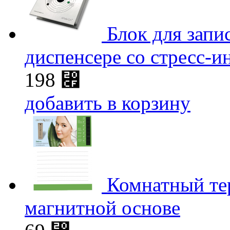
Блок для запи
диспенсере со стресс-и
198
⃏
добавить в корзину
Комнатный те
магнитной основе