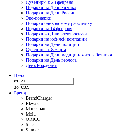
Сувениры к 23 февраля
Подарки на День химика
Подарки на День России
Эко-подарки
Подарки банковскому работнику
Подарки на 14 февраля
Подарки ко Дню электросвязи
Подарки на юбилей компании
Подарки на День полиции
Сувениры к 8 марта
Подарки на День медицинского работника
Подарки на День геолога
День Рождения
Цена
от
до
Бренд
BrandCharger
Elevate
Marksman
Molti
ORICO
Stac
Stinger