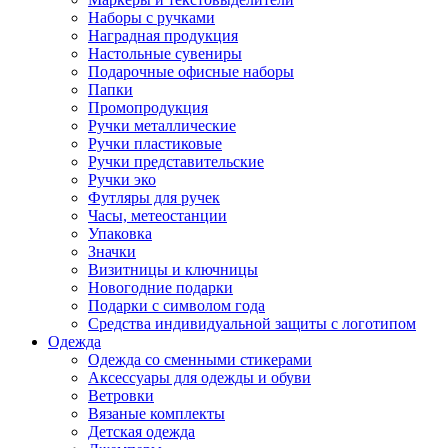
Наборы с ручками
Наградная продукция
Настольные сувениры
Подарочные офисные наборы
Папки
Промопродукция
Ручки металлические
Ручки пластиковые
Ручки представительские
Ручки эко
Футляры для ручек
Часы, метеостанции
Упаковка
Значки
Визитницы и ключницы
Новогодние подарки
Подарки с символом года
Средства индивидуальной защиты с логотипом
Одежда
Одежда со сменными стикерами
Аксессуары для одежды и обуви
Ветровки
Вязаные комплекты
Детская одежда