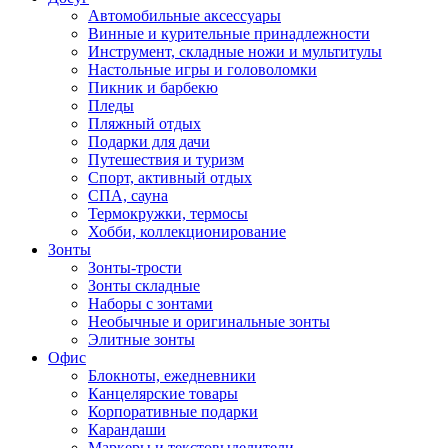
Автомобильные аксессуары
Винные и курительные принадлежности
Инструмент, складные ножи и мультитулы
Настольные игры и головоломки
Пикник и барбекю
Пледы
Пляжный отдых
Подарки для дачи
Путешествия и туризм
Спорт, активный отдых
СПА, сауна
Термокружки, термосы
Хобби, коллекционирование
Зонты
Зонты-трости
Зонты складные
Наборы с зонтами
Необычные и оригинальные зонты
Элитные зонты
Офис
Блокноты, ежедневники
Канцелярские товары
Корпоративные подарки
Карандаши
Маркеры и текстовыделители