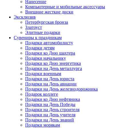
Нанесение
Компьютерные и мобильные аксессуары
Внешние жесткие диски
Эксклюзив
Петербургская бронза
Златоуст
Элитные подарки
Сувениры к праздникам
Подарки автомобилисту
Подарки детям
Подарки ко Дню шахтера
Подарки начальнику
Подарки ко Дню энергетика
Подарки на День металлурга
Подарки военным
Подарки на День юриста
Подарки на День авиации
Подарки на День железнодорожника
Подарок коллеге
Подарки ко Дню нефтяника
Подарки на День Победы
Подарки на День строителя
Подарки на День учителя
Подарки на День знаний
Подарки морякам