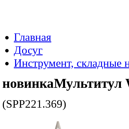
Главная
Досуг
Инструмент, складные 
новинка
Мультитул 
(SPP221.369)