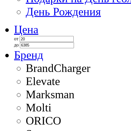
День Рождения
Цена
от
до
Бренд
BrandCharger
Elevate
Marksman
Molti
ORICO