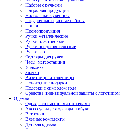
Наборы с ручками
Наградная продукция
Настольные сувениры
Подарочные офисные наборы
Папки
Промопродукция
Ручки металлические
Ручки пластиковые
Ручки представительские
Ручки эко
Футляры для ручек
Часы, метеостанции
Упаковка
Значки
Визитницы и ключницы
Новогодние подарки
Подарки с символом года
Средства индивидуальной защиты с логотипом
Одежда
Одежда со сменными стикерами
Аксессуары для одежды и обуви
Ветровки
Вязаные комплекты
Детская одежда