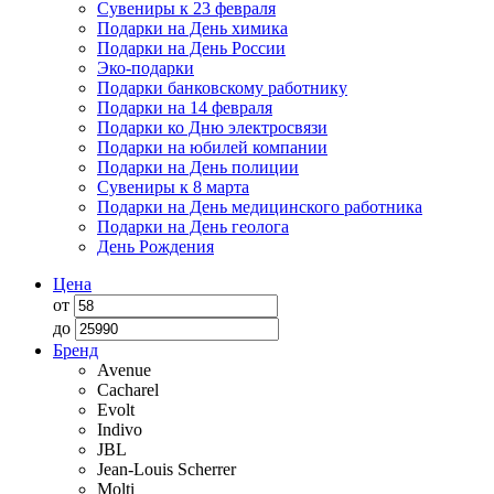
Сувениры к 23 февраля
Подарки на День химика
Подарки на День России
Эко-подарки
Подарки банковскому работнику
Подарки на 14 февраля
Подарки ко Дню электросвязи
Подарки на юбилей компании
Подарки на День полиции
Сувениры к 8 марта
Подарки на День медицинского работника
Подарки на День геолога
День Рождения
Цена
от
до
Бренд
Avenue
Cacharel
Evolt
Indivo
JBL
Jean-Louis Scherrer
Molti