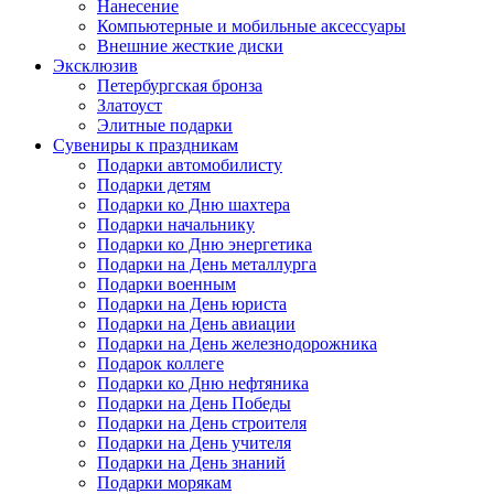
Нанесение
Компьютерные и мобильные аксессуары
Внешние жесткие диски
Эксклюзив
Петербургская бронза
Златоуст
Элитные подарки
Сувениры к праздникам
Подарки автомобилисту
Подарки детям
Подарки ко Дню шахтера
Подарки начальнику
Подарки ко Дню энергетика
Подарки на День металлурга
Подарки военным
Подарки на День юриста
Подарки на День авиации
Подарки на День железнодорожника
Подарок коллеге
Подарки ко Дню нефтяника
Подарки на День Победы
Подарки на День строителя
Подарки на День учителя
Подарки на День знаний
Подарки морякам