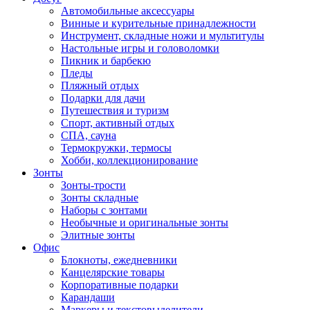
Автомобильные аксессуары
Винные и курительные принадлежности
Инструмент, складные ножи и мультитулы
Настольные игры и головоломки
Пикник и барбекю
Пледы
Пляжный отдых
Подарки для дачи
Путешествия и туризм
Спорт, активный отдых
СПА, сауна
Термокружки, термосы
Хобби, коллекционирование
Зонты
Зонты-трости
Зонты складные
Наборы с зонтами
Необычные и оригинальные зонты
Элитные зонты
Офис
Блокноты, ежедневники
Канцелярские товары
Корпоративные подарки
Карандаши
Маркеры и текстовыделители