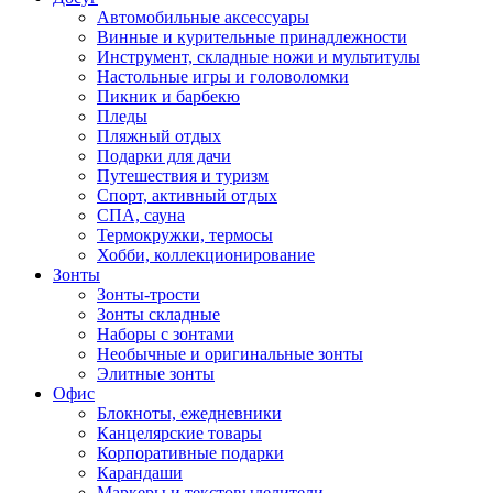
Автомобильные аксессуары
Винные и курительные принадлежности
Инструмент, складные ножи и мультитулы
Настольные игры и головоломки
Пикник и барбекю
Пледы
Пляжный отдых
Подарки для дачи
Путешествия и туризм
Спорт, активный отдых
СПА, сауна
Термокружки, термосы
Хобби, коллекционирование
Зонты
Зонты-трости
Зонты складные
Наборы с зонтами
Необычные и оригинальные зонты
Элитные зонты
Офис
Блокноты, ежедневники
Канцелярские товары
Корпоративные подарки
Карандаши
Маркеры и текстовыделители