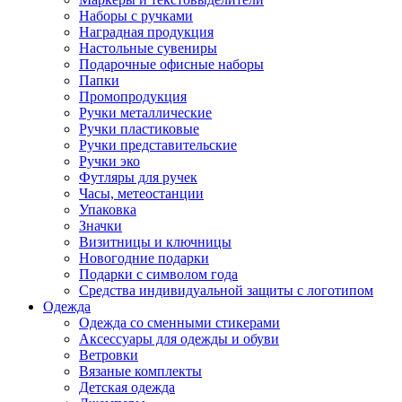
Наборы с ручками
Наградная продукция
Настольные сувениры
Подарочные офисные наборы
Папки
Промопродукция
Ручки металлические
Ручки пластиковые
Ручки представительские
Ручки эко
Футляры для ручек
Часы, метеостанции
Упаковка
Значки
Визитницы и ключницы
Новогодние подарки
Подарки с символом года
Средства индивидуальной защиты с логотипом
Одежда
Одежда со сменными стикерами
Аксессуары для одежды и обуви
Ветровки
Вязаные комплекты
Детская одежда