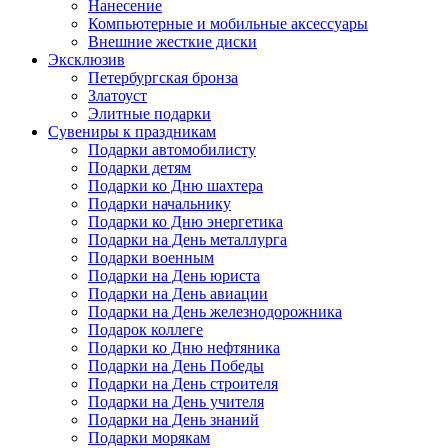
Нанесение
Компьютерные и мобильные аксессуары
Внешние жесткие диски
Эксклюзив
Петербургская бронза
Златоуст
Элитные подарки
Сувениры к праздникам
Подарки автомобилисту
Подарки детям
Подарки ко Дню шахтера
Подарки начальнику
Подарки ко Дню энергетика
Подарки на День металлурга
Подарки военным
Подарки на День юриста
Подарки на День авиации
Подарки на День железнодорожника
Подарок коллеге
Подарки ко Дню нефтяника
Подарки на День Победы
Подарки на День строителя
Подарки на День учителя
Подарки на День знаний
Подарки морякам