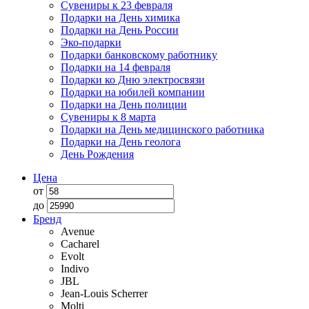
Сувениры к 23 февраля
Подарки на День химика
Подарки на День России
Эко-подарки
Подарки банковскому работнику
Подарки на 14 февраля
Подарки ко Дню электросвязи
Подарки на юбилей компании
Подарки на День полиции
Сувениры к 8 марта
Подарки на День медицинского работника
Подарки на День геолога
День Рождения
Цена
от
до
Бренд
Avenue
Cacharel
Evolt
Indivo
JBL
Jean-Louis Scherrer
Molti