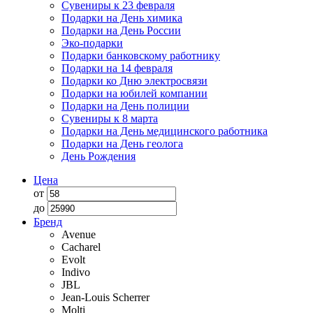
Сувениры к 23 февраля
Подарки на День химика
Подарки на День России
Эко-подарки
Подарки банковскому работнику
Подарки на 14 февраля
Подарки ко Дню электросвязи
Подарки на юбилей компании
Подарки на День полиции
Сувениры к 8 марта
Подарки на День медицинского работника
Подарки на День геолога
День Рождения
Цена
от
до
Бренд
Avenue
Cacharel
Evolt
Indivo
JBL
Jean-Louis Scherrer
Molti