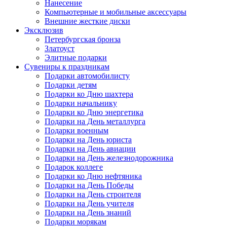
Нанесение
Компьютерные и мобильные аксессуары
Внешние жесткие диски
Эксклюзив
Петербургская бронза
Златоуст
Элитные подарки
Сувениры к праздникам
Подарки автомобилисту
Подарки детям
Подарки ко Дню шахтера
Подарки начальнику
Подарки ко Дню энергетика
Подарки на День металлурга
Подарки военным
Подарки на День юриста
Подарки на День авиации
Подарки на День железнодорожника
Подарок коллеге
Подарки ко Дню нефтяника
Подарки на День Победы
Подарки на День строителя
Подарки на День учителя
Подарки на День знаний
Подарки морякам