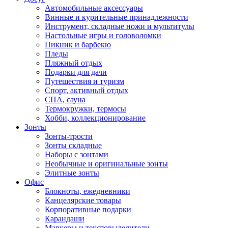
Автомобильные аксессуары
Винные и курительные принадлежности
Инструмент, складные ножи и мультитулы
Настольные игры и головоломки
Пикник и барбекю
Пледы
Пляжный отдых
Подарки для дачи
Путешествия и туризм
Спорт, активный отдых
СПА, сауна
Термокружки, термосы
Хобби, коллекционирование
Зонты
Зонты-трости
Зонты складные
Наборы с зонтами
Необычные и оригинальные зонты
Элитные зонты
Офис
Блокноты, ежедневники
Канцелярские товары
Корпоративные подарки
Карандаши
Маркеры и текстовыделители