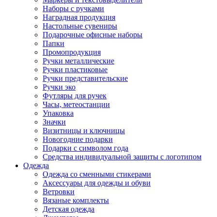
Наборы с ручками
Наградная продукция
Настольные сувениры
Подарочные офисные наборы
Папки
Промопродукция
Ручки металлические
Ручки пластиковые
Ручки представительские
Ручки эко
Футляры для ручек
Часы, метеостанции
Упаковка
Значки
Визитницы и ключницы
Новогодние подарки
Подарки с символом года
Средства индивидуальной защиты с логотипом
Одежда
Одежда со сменными стикерами
Аксессуары для одежды и обуви
Ветровки
Вязаные комплекты
Детская одежда