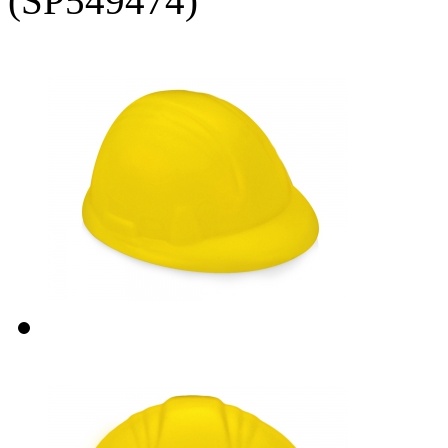
(SP549474)