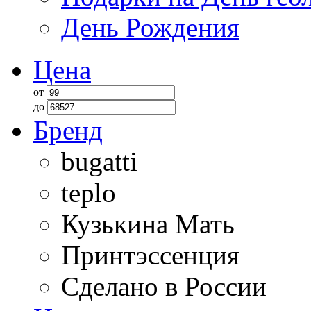
День Рождения
Цена
от
до
Бренд
bugatti
teplo
Кузькина Мать
Принтэссенция
Сделано в России