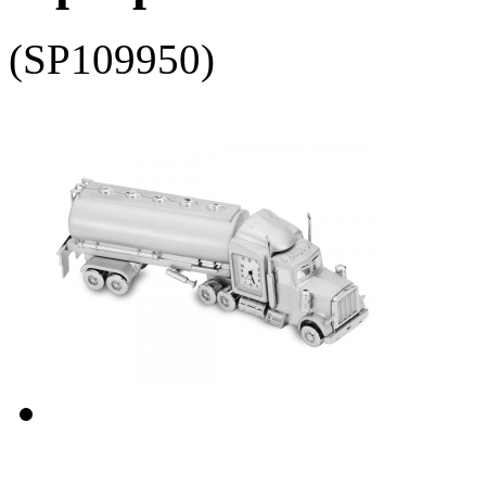
(SP109950)