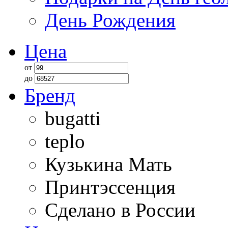
День Рождения
Цена
от
до
Бренд
bugatti
teplo
Кузькина Мать
Принтэссенция
Сделано в России