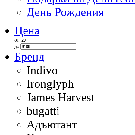
День Рождения
Цена
от
до
Бренд
Indivo
Ironglyph
James Harvest
bugatti
Адъютант