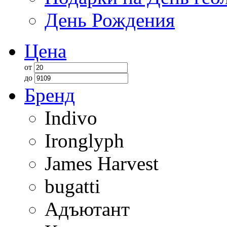
День Рождения
Цена
от
до
Бренд
Indivo
Ironglyph
James Harvest
bugatti
Адъютант