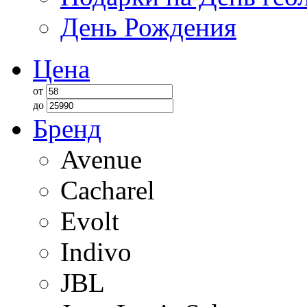
День Рождения
Цена
от
до
Бренд
Avenue
Cacharel
Evolt
Indivo
JBL