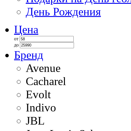
День Рождения
Цена
от
до
Бренд
Avenue
Cacharel
Evolt
Indivo
JBL