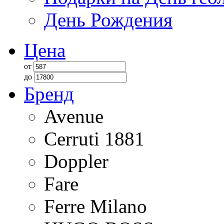
День Рождения
Цена
от
до
Бренд
Avenue
Cerruti 1881
Doppler
Fare
Ferre Milano