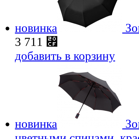
новинка
Зо
3 711
⃏
добавить в корзину
новинка
Зо
цветными спицами, кр