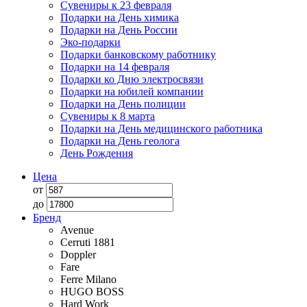
Сувениры к 23 февраля
Подарки на День химика
Подарки на День России
Эко-подарки
Подарки банковскому работнику
Подарки на 14 февраля
Подарки ко Дню электросвязи
Подарки на юбилей компании
Подарки на День полиции
Сувениры к 8 марта
Подарки на День медицинского работника
Подарки на День геолога
День Рождения
Цена
от
до
Бренд
Avenue
Cerruti 1881
Doppler
Fare
Ferre Milano
HUGO BOSS
Hard Work