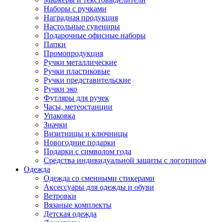
Наборы с ручками
Наградная продукция
Настольные сувениры
Подарочные офисные наборы
Папки
Промопродукция
Ручки металлические
Ручки пластиковые
Ручки представительские
Ручки эко
Футляры для ручек
Часы, метеостанции
Упаковка
Значки
Визитницы и ключницы
Новогодние подарки
Подарки с символом года
Средства индивидуальной защиты с логотипом
Одежда
Одежда со сменными стикерами
Аксессуары для одежды и обуви
Ветровки
Вязаные комплекты
Детская одежда