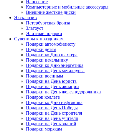
Нанесение
Компьютерные и мобильные аксессуары
Внешние жесткие диски
Эксклюзив
Петербургская бронза
Златоуст
Элитные подарки
Сувениры к праздникам
Подарки автомобилисту
Подарки детям
Подарки ко Дню шахтера
Подарки начальнику
Подарки ко Дню энергетика
Подарки на День металлурга
Подарки военным
Подарки на День юриста
Подарки на День авиации
Подарки на День железнодорожника
Подарок коллеге
Подарки ко Дню нефтяника
Подарки на День Победы
Подарки на День строителя
Подарки на День учителя
Подарки на День знаний
Подарки морякам