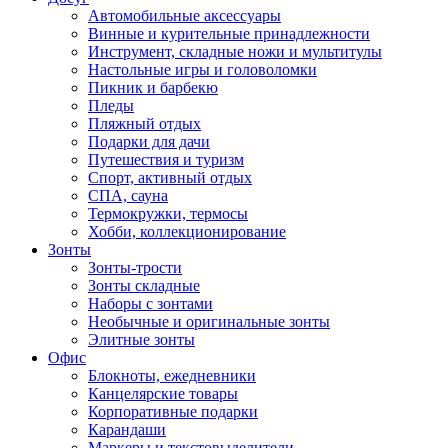
Автомобильные аксессуары
Винные и курительные принадлежности
Инструмент, складные ножи и мультитулы
Настольные игры и головоломки
Пикник и барбекю
Пледы
Пляжный отдых
Подарки для дачи
Путешествия и туризм
Спорт, активный отдых
СПА, сауна
Термокружки, термосы
Хобби, коллекционирование
Зонты
Зонты-трости
Зонты складные
Наборы с зонтами
Необычные и оригинальные зонты
Элитные зонты
Офис
Блокноты, ежедневники
Канцелярские товары
Корпоративные подарки
Карандаши
Маркеры и текстовыделители