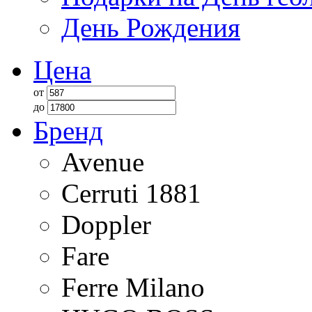
День Рождения
Цена
от
до
Бренд
Avenue
Cerruti 1881
Doppler
Fare
Ferre Milano