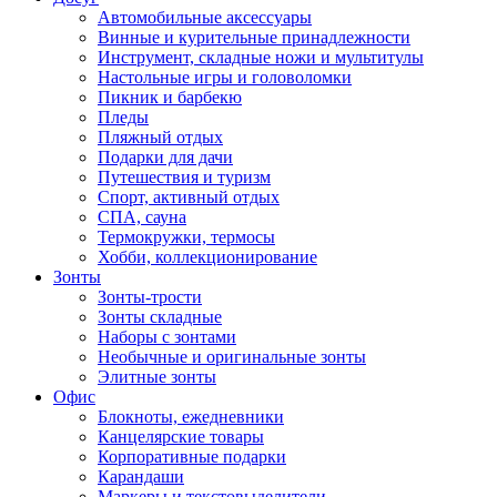
Автомобильные аксессуары
Винные и курительные принадлежности
Инструмент, складные ножи и мультитулы
Настольные игры и головоломки
Пикник и барбекю
Пледы
Пляжный отдых
Подарки для дачи
Путешествия и туризм
Спорт, активный отдых
СПА, сауна
Термокружки, термосы
Хобби, коллекционирование
Зонты
Зонты-трости
Зонты складные
Наборы с зонтами
Необычные и оригинальные зонты
Элитные зонты
Офис
Блокноты, ежедневники
Канцелярские товары
Корпоративные подарки
Карандаши
Маркеры и текстовыделители