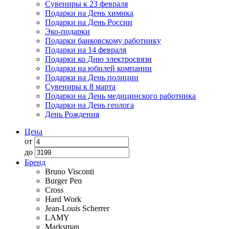
Сувениры к 23 февраля
Подарки на День химика
Подарки на День России
Эко-подарки
Подарки банковскому работнику
Подарки на 14 февраля
Подарки ко Дню электросвязи
Подарки на юбилей компании
Подарки на День полиции
Сувениры к 8 марта
Подарки на День медицинского работника
Подарки на День геолога
День Рождения
Цена
от
до
Бренд
Bruno Visconti
Burger Pen
Cross
Hard Work
Jean-Louis Scherrer
LAMY
Marksman