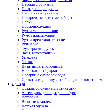
Наборы с ручками
Наградная продукция
Настольные сувениры
Подарочные офисные наборы
Папки
Промопродукция
Ручки металлические
Ручки пластиковые
Ручки представительские
Ручки эко
Футляры для ручек
Часы, метеостанции
Упаковка
Значки
Визитницы и ключницы
Новогодние подарки
Подарки с символом года
Средства индивидуальной защиты с логотипом
Одежда
Одежда со сменными стикерами
Аксессуары для одежды и обуви
Ветровки
Вязаные комплекты
Детская одежда