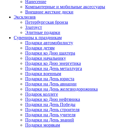
Нанесение
Компьютерные и мобильные аксессуары
Внешние жесткие диски
Эксклюзив
Петербургская бронза
Златоуст
Элитные подарки
Сувениры к праздникам
Подарки автомобилисту
Подарки детям
Подарки ко Дню шахтера
Подарки начальнику
Подарки ко Дню энергетика
Подарки на День металлурга
Подарки военным
Подарки на День юриста
Подарки на День авиации
Подарки на День железнодорожника
Подарок коллеге
Подарки ко Дню нефтяника
Подарки на День Победы
Подарки на День строителя
Подарки на День учителя
Подарки на День знаний
Подарки морякам