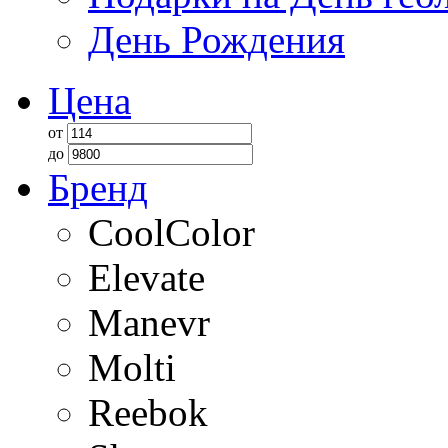
День Рождения
Цена
от
до
Бренд
CoolColor
Elevate
Manevr
Molti
Reebok