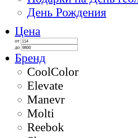
День Рождения
Цена
от
до
Бренд
CoolColor
Elevate
Manevr
Molti
Reebok